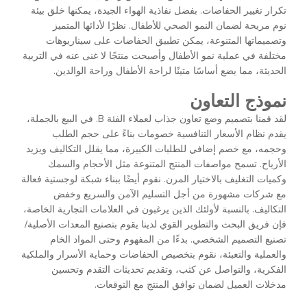
تكرار تغيير الحفاضات. بفضل نفاذية الهواء الجيدة، يمكنها خلق بيئة
نوم مريحة لضمان النمو الصحي للأطفال. نظرًا لأدائها المتميز
وتصميماتها المتنوعة، يمكن تطبيق الحفاضات على سيناريوهات
مختلفة في عملية نمو الأطفال وأصبحت منتجًا لا غنى عنه في التربية
الحديثة، مما يضع أساسًا متينًا لراحة الأطفال وراحة الوالدين.
نموذج التعاون
لقد قمنا بتصميم وضع تعاون جذاب لعملاء الفئة B. في البيع بالجملة،
يقدم نظام الأسعار التنافسية خصومات بناءً على حجم الطلب
وحجمه، مع خصم إضافي للطلبات الكبيرة، مما يقلل التكاليف ويزيد
الأرباح. تسمح مواصفات المنتج المتنوعة مثل الأحجام والسمك
وكميات التغليف بالاختيار المرن. نقوم أيضًا ببناء شبكة لوجستية فعالة
مع شركات مشهورة من أجل التسليم الآمن والسريع وخفض
التكاليف. بالنسبة لأولئك الذين يرغبون في العلامات التجارية الخاصة،
فإن فريق البحث والتطوير القوي لدينا يقوم بتصنيع المعدات الأصلية/
تصنيع التصميم الشخصي. بدءًا من المفهوم وحتى المواد الخام
والعملية والتعبئة، نقوم بتخصيص الحفاضات وحماية الأسرار والملكية
الفكرية، والتواصل عن كثب، وتقديم تحديثات التقدم وتحسين
مدخلات العميل لضمان توافق المنتج مع التوقعات.