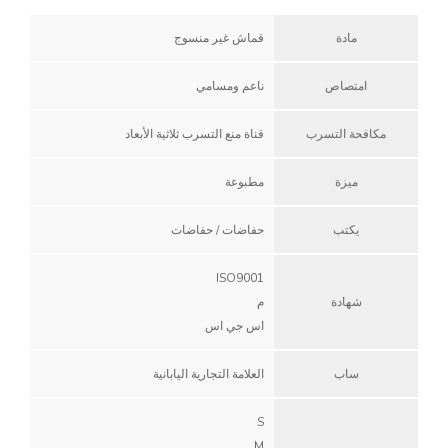
مادة
قماش غير منسوج
امتصاص
ناعم ومسامي
مكافحة التسرب
قناة منع التسرب ثلاثية الأبعاد
ميزة
مطبوعة
يكتب
حفاضات / حفاضات
ISO9001
شهادة
م
اس جي اس
ساب
العلامة التجارية اليابانية
S
M