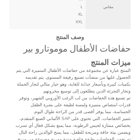
مقاس
L
XL
XXL
وصف المنتج
حفاضات الأطفال موموتارو بير
ميزات المنتج
المنتج عبارة عن مجموعة من حفاضات الأطفال المتميزة التي يتم
الحصول عليها من منشآت تصنيع رفيعة المستوى. يتم تقديمه
بكميات كبيرة وبأسعار جذابة للغاية، وهو خيار مثالي لتجار الجملة
وتجار التجزئة الذين يتطلعون إلى توسيع مخزونهم.
تم تصنيع هذه الحفاضات من لب الزغب الأوروبي الشهير، وتوفر
قدرات امتصاص متميزة ولمسة لطيفة على بشرة الطفل
الحساسة، مما يوفر أقصى قدر من الراحة طوال اليوم.
تتميز الحفاضات، التي تحتوي على SAP الألماني الصنع المتقدم،
بخصائص ممتازة لحبس الرطوبة، مما يمنع بشكل فعال أي تسرب
ويضمن بيئة جافة ومريحة للطفل، مما يمنح الوالدين راحة البال.
تم تجهيز الحفاضات بطبقة خلفية متينة ومرنة مصنوعة من مزيج