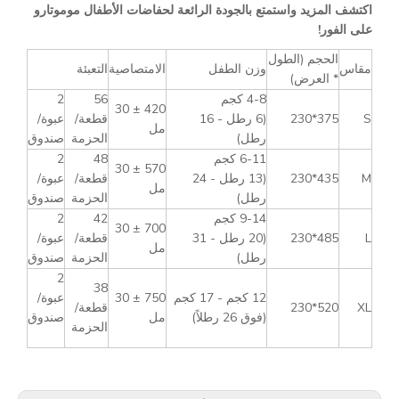
اكتشف المزيد واستمتع بالجودة الرائعة لحفاضات الأطفال موموتارو
على الفور!
الحجم (الطول
مقاس
وزن الطفل
الامتصاصية
التعبئة
* العرض)
4-8 كجم
56
2
420 ± 30
S
375*230
(6 رطل - 16
قطعة/
عبوة/
مل
رطل)
الحزمة
صندوق
6-11 كجم
48
2
570 ± 30
M
435*230
(13 رطل - 24
قطعة/
عبوة/
مل
رطل)
الحزمة
صندوق
9-14 كجم
42
2
700 ± 30
L
485*230
(20 رطل - 31
قطعة/
عبوة/
مل
رطل)
الحزمة
صندوق
2
38
12 كجم - 17 كجم
750 ± 30
عبوة/
XL
520*230
قطعة/
(فوق 26 رطلاً)
مل
صندوق
الحزمة