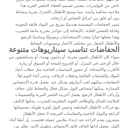
خاص من البوليمرات. يضمن تصميم الغطاء الخلفي الفريد هذا
ملاءمة محكمة وآمنة، مما يسمح للأطفال بالتحرك بحرية ونشاط
دون أي قلق من انزلاق الحفاض أو ارتخائه.
تتميز الحفاضات المصممة هندسيًا بمزيج من المواد فائقة النعومة
وقابلة للتنفس للغاية، بالإضافة إلى حواجز معززة مانعة للتسرب.
وهذا يجعلها خيارًا متعدد الاستخدامات وموثوقًا ومناسبًا للرضع
والأطفال الصغار من مختلف الأعمار ومستويات النشاط.
الحفاضات تناسب سيناريوهات متنوعة
سواء كان الأطفال يلعبون بحرية، أو ينامون بهدوء، أو يستكشفون من
خلال الزحف في المنزل، أو الخروج للمتعة أو التسوق أو زيارة
الأقارب والأصدقاء، أو حضور المناسبات الخاصة مثل حفلات أعياد
الميلاد والتجمعات العائلية وحفلات الزفاف، وحتى أثناء النوم ليلاً،
الحفاضات يمكنهم لعب أدوارهم بشكل جيد. بفضل قدرة الامتصاص
الممتازة، يمكنها امتصاص البول بشكل فعال والحفاظ على جفاف
وأرداف الأطفال الرضع. بفضل أحزمة الخصر المرنة والتصميمات
الملائمة للساق والوظائف القوية المقاومة للتسرب، يمكنها التكيف
مع حركات الأطفال المختلفة وحبس البول لفترة طويلة. تصميماتها
الرائعة والمواد الناعمة والمقاسات المريحة لا تجعل الأطفال
يشعرون بعدم الراحة عند ارتداء ملابس جميلة فحسب، بل أيضًا أثناء
الليل، بفضل أدائها الجاف فائق الامتصاص وطويل الأمد، تقلل من