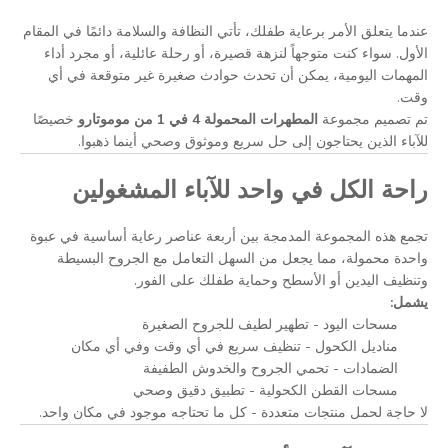
عندما يتعلق الأمر برعاية طفلك، تأتي النظافة والسلامة دائمًا في المقام
الأول. سواء كنت متوجهاً لنزهة قصيرة، أو رحلة عائلية، أو مجرد أداء
المهمات اليومية، يمكن أن تحدث حوادث صغيرة غير متوقعة في أي
وقت.
تم تصميم مجموعة
المطهرات المحمولة 4 في 1 من موموتارو
خصيصًا
للآباء الذين يحتاجون إلى حل سريع وموثوق وصحي أينما ذهبوا.
راحة الكل في واحد للآباء المشغولين
تجمع هذه المجموعة المدمجة بين أربعة عناصر رعاية أساسية في عبوة
واحدة محمولة، مما يجعل من السهل التعامل مع الجروح البسيطة
وتنظيف اليدين أو الأسطح وحماية طفلك على الفور.
يشمل:
مسحات اليود - تطهير لطيف للجروح الصغيرة
مناديل الكحول - تنظيف سريع في أي وقت وفي أي مكان
الضمادات - تحمي الجروح والخدوش الطفيفة
مسحات القطن الكحولية - تطبيق دقيق وصحي
لا حاجة لحمل منتجات متعددة - كل ما تحتاجه موجود في مكان واحد.