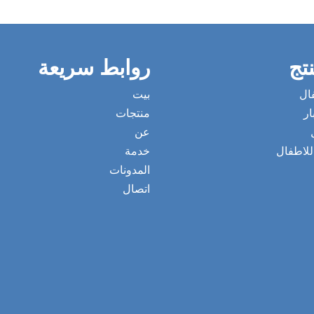
نتج
روابط سريعة
ال
بيت
ار
منتجات
عن
للاطفال
خدمة
المدونات
اتصال