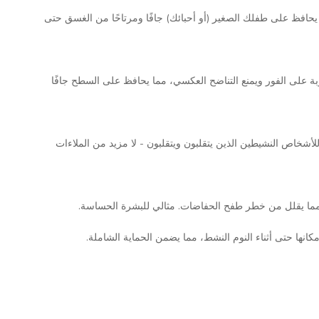
يحافظ على طفلك الصغير (أو أحبائك) جافًا ومرتاحًا من الغسق حتى
عف وزنه - 50% أكثر من الحفاضات اليومية. يحبس الرطوبة على الفور ويمنع التناضح العكسي، مما يحافظ على السطح جافًا
ات الخلفية. مثالي للأشخاص النشيطين الذين يتقلبون ويتقلبون - لا مزيد من الملاءات
 مما يقلل من خطر طفح الحفاضات. مثالي للبشرة الحساسة.
نها حتى أثناء النوم النشط، مما يضمن الحماية الشاملة.