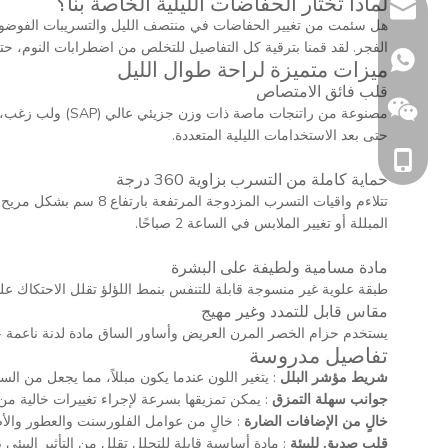
لماذا تختار الحفاضات الليلية الخاصة بنا؟
momotaroSherry
هل سئمت من تغيير الحفاضات في منتصف الليل والتسريبات الفوضوية؟ 
الفجر. لقد قمنا بترقية كل التفاصيل للتخلص من اضطرابات النوم، حت
+86 1329590688
ميزات متميزة لراحة طوال الليل
قلب فائق الامتصاص
حتى بعد الاستخدامات الليلية المتعددة.
+86 1869837013
حماية كاملة من التسرب بزاوية 360 درجة
تتلاءم واقيات التسرب 
المبللة أو تغيير الملابس في الساعة 2 صباحًا.
مادة مسامية ولطيفة على البشرة
طبقة علوية غير منسوجة قابلة للتنفس بنمط اللؤلؤ تقلل الاحتكاك 
مقاس قابل للتمدد وغير مهيج
يستخدم حزام الخصر المرن العريض وأساور الساق مادة لدنة ناعمة - 
تفاصيل مدروسة
شريط مؤشر البلل
: يتغير اللون عندما يكون مبللاً، مما يجعل من الس
+86 1869837013
جوانب سهلة التمزق
: يمكن تمزيقها بسرعة لإجراء تغييرات خالية من 
خالٍ من الإضافات الضارة
: خالٍ من عوامل الفلورسنت والعطور والأصبا
قلب صديق للبيئة
: مادة أساسية قابلة للتحلل تقلل من التأثير البيئي 