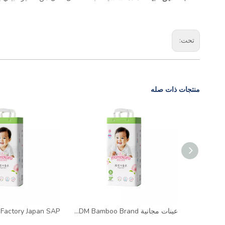
تحت:
منتجات ذات صله
أسعار مصنع Momotaro يمكن التخلص منها عالي الجودة من النوع المتميز منتجات الأطفال بالجملة
عينات مجانية OEM ODM Bamboo Brand عالية الجودة مصنعة يمكن التخلص منها حفاضات الطفل المطبوعة.