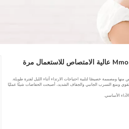
عينة مجانية من سراويل Mmomotaro Night عالية الامتصاص للاستعمال مرة
ها ومصممة خصيصًا لتلبية احتياجات الارتداء أثناء الليل لفترة طويلة.
وي ومنع التسرب الجانبي والجفاف الشديد، أصبحت الحفاضات شيئًا عمليًا
لأداء الأساسي.