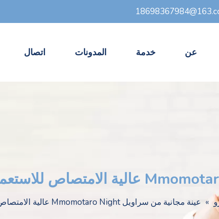
18698367984@163.
c
عن
خدمة
المدونات
اتصال
و
»
عينة مجانية من سراويل Mmomotaro Night عالية الامتصاص للاستعمال مرة واحدة