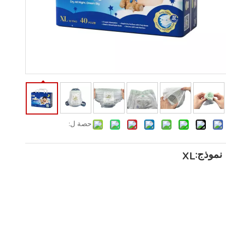
حصة ل:
نموذج:
XL