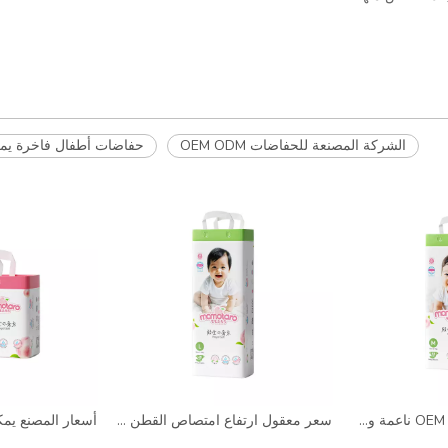
الشركة المصنعة للحفاضات OEM ODM
حفاضات أطفال فاخرة يمك
OEM Factory Japan SAP ناعمة ومريحة لمسة M Size Mize Rigable
سعر معقول ارتفاع امتصاص القطن حفاضات البيع بالجملة مع سعر المصنع بيبي حفاضات كيس تصنيع السراويل للبيع