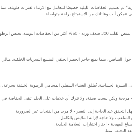
تم تصميم الحفاضات الليلية خصيصًا للتعامل مع الارتداء لفترات طويلة، مما 
ى تتمكن أنت وعائلتك من الاستمتاع براحة متواصلة.
مصنوعة من راتنجات ماصة ذات وزن جزيئي عالي (SAP) ولب زغب، يمتص القلب 300 ض
المزدوجة المرتفعة بارتفاع 8 سم بشكل مريح حول الساقين، بينما يمنع حاجز الخصر الخلفي المتسع التسرب
على البشرة الحساسة. يُطلق الغشاء السفلي المسامي الرطوبة الخشنة بسرعة،
مريحة ولكن ليست ضيقة، ولا تترك أي علامات على الجلد. تبقى الحفاضة في مكا
هل التحقق عند الحاجة إلى التغيير - لا مزيد من الفتحات غير الضرورية.
المتاعب، ولا حاجة لإزالة الملابس بالكامل.
غ المهيجة - اجتاز اختبارات السلامة الجلدية.
بعد التخلص منها.