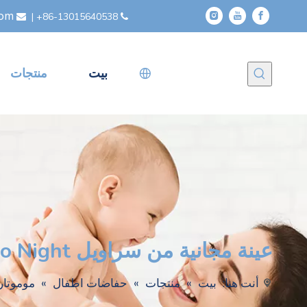
com
|
86-13015640538+


بيت
منتجات
عينة مجانية من سراويل Mmomotaro Night عالية الامتصاص للاستعمال مرة واحدة
أنت هنا:
بيت
»
منتجات
»
حفاضات اطفال
»
موموتار