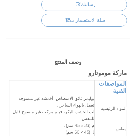
رسالتك
سلة الاستفسارات
وصف المنتج
ماركة موموتارو
المواصفات
الفنية
بوليمر فائق الامتصاص، أقمشة غير منسوجة
تعمل بالهواء الساخن،
المواد الرئيسية
لب الخشب البكر، فيلم مركب غير منسوج قابل
للتنفس.
م (33 × 45 سم)،
مقاس
ل (45 × 60 سم)