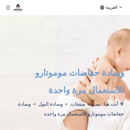
العربية
وسادة حفاضات موموتارو
للاستعمال مرة واحدة
أنت هنا:
بيت
»
منتجات
»
وسادة البول
»
وسادة
حفاضات موموتارو للاستعمال مرة واحدة