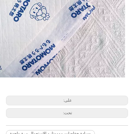
على:
تحت:
وسادة حفاضات موموتارو للاستعمال مرة واحدة